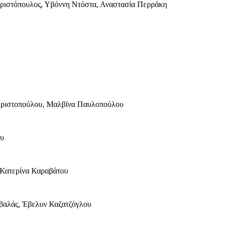
τόπουλος, Υβόννη Ντόστα, Αναστασία Περράκη
ιστοπούλου, Μαλβίνα Παυλοπούλου
υ
ατερίνα Καραβάτου
λάς, Έβελυν Καζατζόγλου