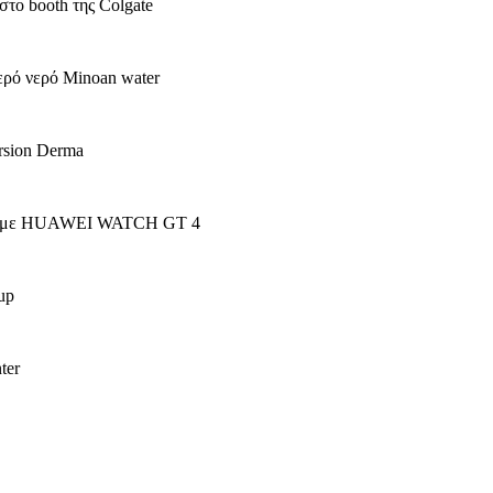
ooth της Colgate
νερό Minoan water
ion Derma
με HUAWEI WATCH GT 4
up
ter