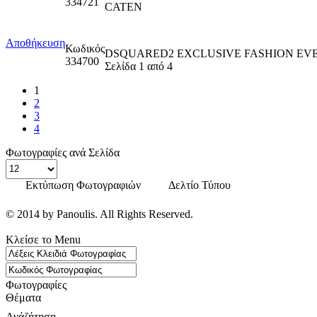
334721
CATEN
Αποθήκευση
Κωδικός
DSQUARED2 EXCLUSIVE FASHION EV
334700
Σελίδα 1 από 4
1
2
3
4
Φωτογραφίες ανά Σελίδα
Εκτύπωση Φωτογραφιών
Δελτίο Τύπου
© 2014 by Panoulis. All Rights Reserved.
Κλείσε το Menu
Φωτογραφίες
Θέματα
Ανάζήτηση