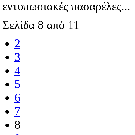
εντυπωσιακές πασαρέλες...
Σελίδα 8 από 11
2
3
4
5
6
7
8