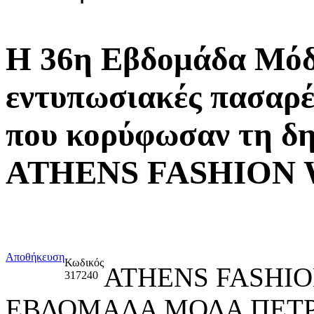
Η 36η Εβδομάδα Μόδ
εντυπωσιακές πασαρέ
που κορύφωσαν τη δη
ATHENS FASHION W
Αποθήκευση
Κωδικός
ATHENS FASHIO
317240
ΕΒΔΟΜΑΔΑ ΜΟΔΑ ΠΕΤ