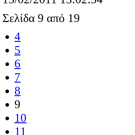
Σελίδα 9 από 19
4
5
6
7
8
9
10
11