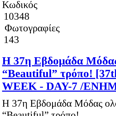
Κωδικός
10348
Φωτογραφίες
143
Η 37η Εβδομάδα Μόδας
“Beautiful” τρόπο! [
WEEK - DAY-7 /ΕΝ
Η 37η Εβδομάδα Μόδας ολ
“Beautiful” τρόπο!