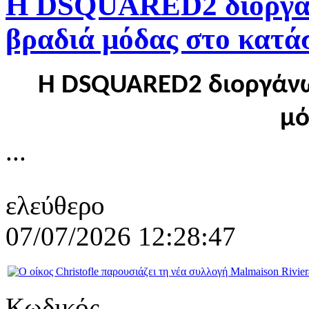
Η DSQUARED2 διοργάν
βραδιά μόδας στο κατ
Η DSQUARED2 διοργάνω
μό
...
ελεύθερο
07/07/2026 12:28:47
Κωδικός